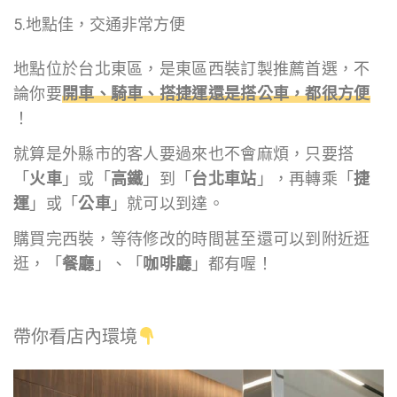
5.地點佳，交通非常方便
地點位於台北東區，是東區西裝訂製推薦首選，不
論你要
開車、騎車、搭捷運還是搭公車，都很方便
！
就算是外縣市的客人要過來也不會麻煩，只要搭
「
火車
」或「
高鐵
」到「
台北車站
」，再轉乘「
捷
運
」或「
公車
」就可以到達。
購買完西裝，等待修改的時間甚至還可以到附近逛
逛，「
餐廳
」、「
咖啡廳
」都有喔！
帶你看店內環境