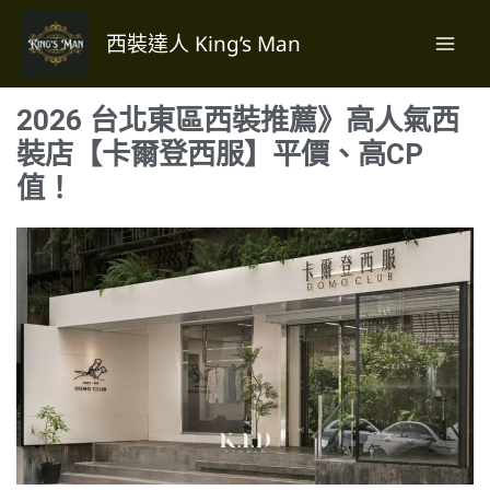
跳
至
西裝達人 King’s Man
主
要
2026 台北東區西裝推薦》高人氣西
內
容
裝店【卡爾登西服】平價、高CP
值！