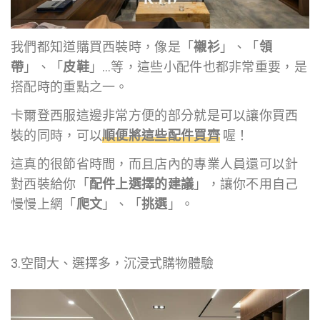
我們都知道購買西裝時，像是「
襯衫
」、「
領
帶
」、「
皮鞋
」…等，這些小配件也都非常重要，是
搭配時的重點之一。
卡爾登西服這邊非常方便的部分就是可以讓你買西
裝的同時，可以
順便將這些配件買齊
喔！
這真的很節省時間，而且店內的專業人員還可以針
對西裝給你「
配件上選擇的建議
」，讓你不用自己
慢慢上網「
爬文
」、「
挑選
」。
3.空間大、選擇多，沉浸式購物體驗