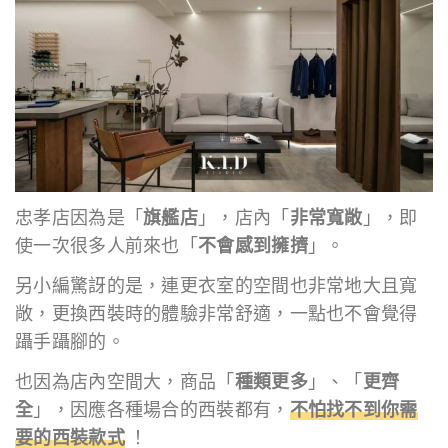
忠孝店因為是「
旗艦店
」，店內「
非常寬敞
」，即
使一次很多人前來也「
不會感到擁擠
」。
另小編驚訝的是，連更衣室的空間也非常地大且寬
敞，更換西裝時的體驗非常舒適，一點也不會覺得
躡手躡腳的。
也因為店內空間大，商品「
種類更多
」、「
更齊
全
」，因應各種場合的西裝都有，
不怕找不到你需
要的西裝款式
！