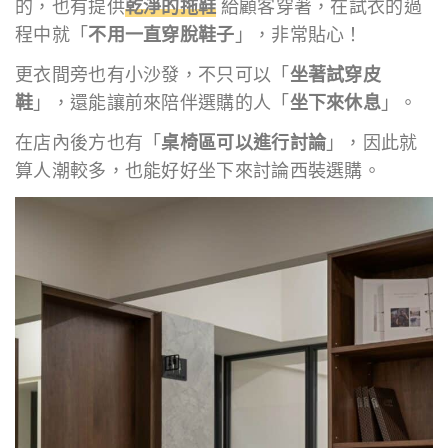
的，也有提供
乾淨的拖鞋
給顧客穿著，在試衣的過
程中就「
不用一直穿脫鞋子
」，非常貼心！
更衣間旁也有小沙發，不只可以「
坐著試穿皮
鞋
」，還能讓前來陪伴選購的人「
坐下來休息
」。
在店內後方也有「
桌椅區可以進行討論
」，因此就
算人潮較多，也能好好坐下來討論西裝選購。