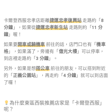
卡爾登西服忠孝店距離
捷運忠孝復興站
走路約「
8
分鐘
」，如果從
捷運忠孝新生站
走路則約「
11 分
鐘
」喔！
如果要
開車或騎機車
前往的話，店門口也有「
機車
格
」，如果滿了，旁邊有「
億光大樓
」可以停車，
到店裡走路約「
3 分鐘
」。
另外，如果是想
搭公車
前往的朋友，可以搭到附近
的「
正義公園站
」，再走約「
4 分鐘
」就可以到店面
了囉！
為什麼東區西裝推薦店家是「卡爾登西服」
呢？