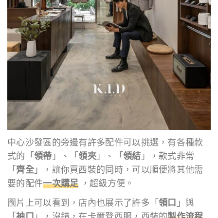
中心沙發區的旁邊有許多配件可以挑選，有各種款
式的「
領帶
」、「
領夾
」、「
領結
」，款式非常
「
齊全
」，讓你買西裝的同時，可以順便將其他需
要的配件
一次購足
，超級方便。
圖片上可以看到，店內也展示了許多「
領口
」與
「
袖口
」，沒錯，在卡爾登西服，西裝的
製作流程