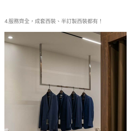
4.服務齊全，成套西裝、半訂製西裝都有！