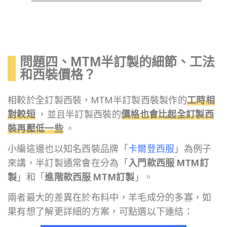
問題四、MTM半訂製的細節、工法
和西裝價格？
相較於全訂製西裝，MTM半訂製西裝製作的
工時相
對較短
，並且半訂製西裝的
價格也會比起全訂製西
裝再壓低一些
。
小編這邊也以知名西裝品牌「
卡爾登西服
」為例子
來講，半訂製通常會在分為「
入門款西服 MTM訂
製
」和「
進階款西服 MTM訂製
」。
兩者最大的差異在於布料中，羊毛成分的多寡，如
果有想了解更詳細的方案，可點選以下連結：