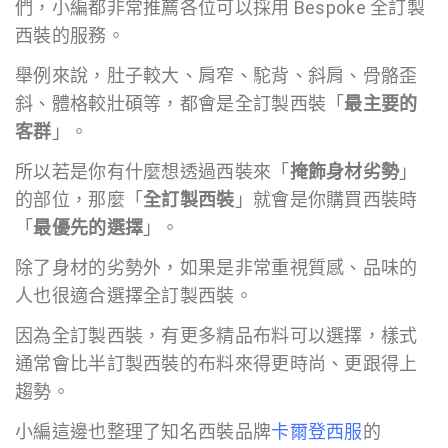
們，小編都非常推薦各位可以採用 Bespoke 全訂製
西裝的服務。
舉例來說，肚子較大、肩窄、駝背、斜肩、骨骼歪
斜、體格較壯碩等，都會是全訂製西裝「
最主要的
客群
」。
所以若是你有什麼想透過西裝來「
掩飾身材劣勢
」
的部位，那麼「
全訂製西裝
」就會是你購買西裝時
「
最優先的選擇
」。
除了身材的劣勢外，如果是非常重視質感、品味的
人也很適合選擇全訂製西裝。
因為全訂製西裝，有更多精品布料可以選擇，樣式
通常會比半訂製西裝的布料來得更時尚、更跟得上
趨勢。
小編這邊也整理了知名西裝品牌
卡爾登西服
的