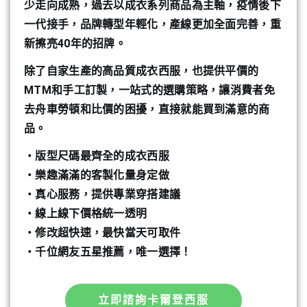
少走向成熟，過去以成衣系列商品為主軸，疫情後下
一代接手，品牌轉型年輕化，產線更加全面完善，重
新擦亮40年的招牌。
除了自家生產的高品質成衣西服，也提供平價的
MTM和手工訂製，一站式的選購策略，讓消費者免
去舟車勞頓和比價的困擾，直接就能買到滿意的商
品。
・版型尺碼最齊全的成衣西服
・樂趣滿滿的客製化量身定做
・真心服務，提供專業穿搭建議
・線上線下價格統一透明
・修改超快速，最快當天可取件
・千位網友五星推薦，唯一選擇！
立即諮詢卡爾登西服