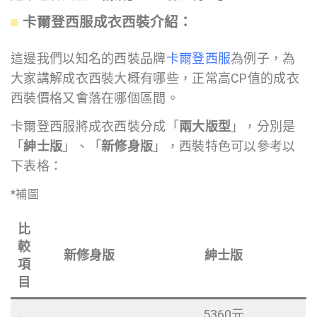
卡爾登西服成衣西裝介紹：
這邊我們以知名的西裝品牌
卡爾登西服
為例子，為
大家講解成衣西裝大概有哪些，正常高CP值的成衣
西裝價格又會落在哪個區間。
卡爾登西服將成衣西裝分成「
兩大版型
」，分別是
「
紳士版
」、「
新修身版
」，西裝特色可以參考以
下表格：
*補圖
比
較
新修身版
紳士版
項
目
5360元