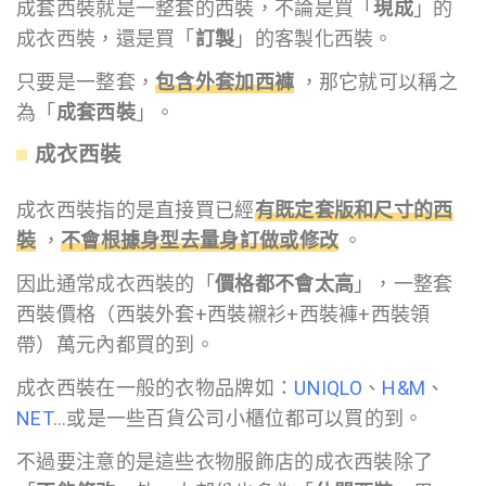
成套西裝就是一整套的西裝，不論是買「
現成
」的
成衣西裝，還是買「
訂製
」的客製化西裝。
只要是一整套，
包含外套加西褲
，那它就可以稱之
為「
成套西裝
」。
成衣西裝
成衣西裝指的是直接買已經
有既定套版和尺寸的西
裝
，
不會根據身型去量身訂做或修改
。
因此通常成衣西裝的「
價格都不會太高
」，一整套
西裝價格（西裝外套+西裝襯衫+西裝褲+西裝領
帶）萬元內都買的到。
成衣西裝在一般的衣物品牌如：
UNIQLO
、
H&M
、
NET
…或是一些百貨公司小櫃位都可以買的到。
不過要注意的是這些衣物服飾店的成衣西裝除了