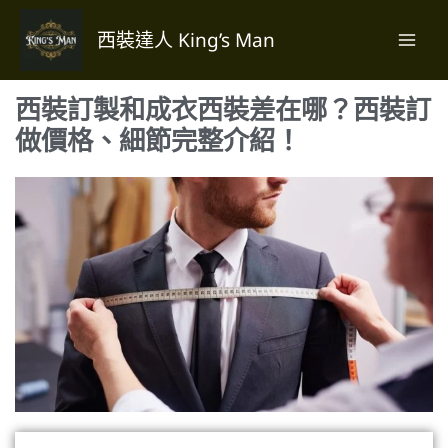
跳
至
西裝達人 King’s Man
主
要
西裝訂製和成衣西裝差在哪？西裝訂
內
容
做價格、細節完整介紹！