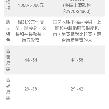
價
4,860-5,360元
(零碼出清款約
格
$2970-$4860)
版
相對於其他版
直筒收腰不強調腰線、上
型
型，顯腰身、衣
胸和中腰偏廓形很能包
特
長和袖長較長、
肉，肩寬相對比較寬，適
色
肩寬較窄
合肩膀厚實的人
西
裝
44~54
44~58
尺
碼
西
褲
29~38
29~42
尺
碼