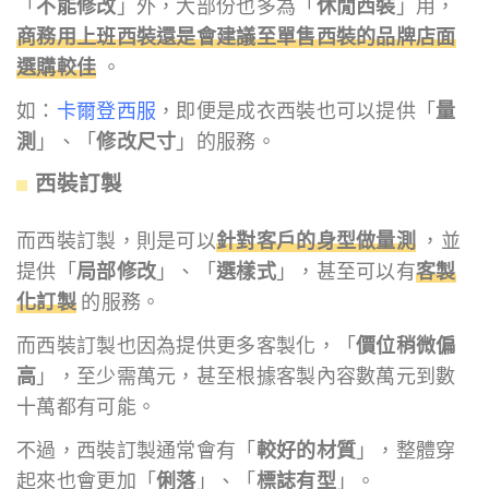
「
不能修改
」外，大部份也多為「
休閒西裝
」用，
商務用上班西裝還是會建議至單售西裝的品牌店面
選購較佳
。
如：
卡爾登西服
，即便是成衣西裝也可以提供「
量
測
」、「
修改尺寸
」的服務。
西裝訂製
而西裝訂製，則是可以
針對客戶的身型做量測
，並
提供「
局部修改
」、「
選樣式
」，甚至可以有
客製
化訂製
的服務。
而西裝訂製也因為提供更多客製化，「
價位稍微偏
高
」，至少需萬元，甚至根據客製內容數萬元到數
十萬都有可能。
不過，西裝訂製通常會有「
較好的材質
」，整體穿
起來也會更加「
俐落
」、「
標誌有型
」。