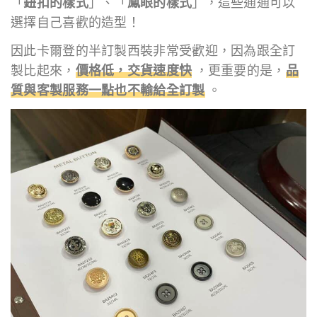
「
鈕扣的樣式
」、「
鳳眼的樣式
」，這些通通可以
選擇自己喜歡的造型！
因此卡爾登的半訂製西裝非常受歡迎，因為跟全訂
製比起來，
價格低，交貨速度快
，更重要的是，
品
質與客製服務一點也不輸給全訂製
。