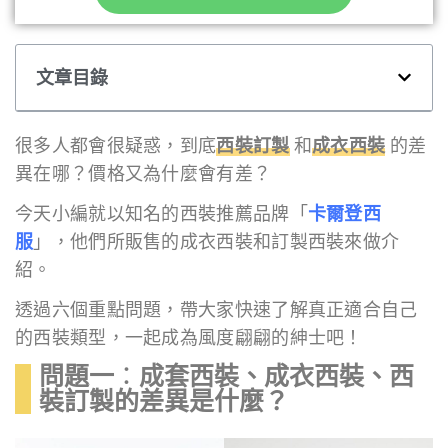
文章目錄
很多人都會很疑惑，到底
西裝訂製
和
成衣西裝
的差
異在哪？價格又為什麼會有差？
今天小編就以知名的西裝推薦品牌「
卡爾登西
服
」，他們所販售的成衣西裝和訂製西裝來做介
紹。
透過六個重點問題，帶大家快速了解真正適合自己
的西裝類型，一起成為風度翩翩的紳士吧！
問題一
：
成套西裝
、成衣西裝
、
西
裝訂製
的差異是什麼？