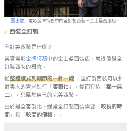
圖出處
／電影金牌特務中的全訂製西裝－金士曼西服店。
西裝全訂製
全訂製西裝是什麼？
其實電影
金牌特務
中的金士曼西裝店，就很像是全
訂製西裝的概念。
從
整體樣式到細節的一針一線
，全訂製西裝可以針
對客人的需求進行「
客製化
」，從而打造「
獨一無
二
」，只屬於自己的完美西裝。
由於是全客製化，通常全訂製西裝需要「
較長的時
間
」和「
較高的價格
」。