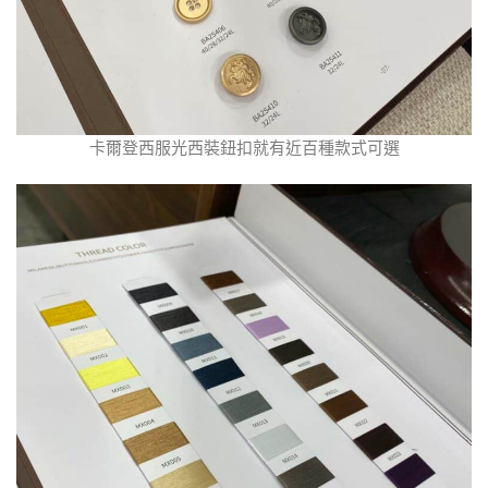
卡爾登西服光西裝鈕扣就有近百種款式可選