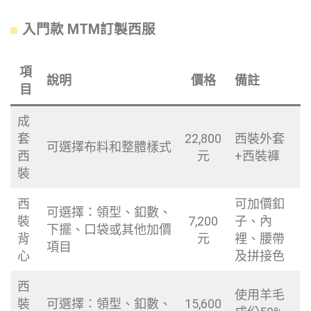
入門款 MTM訂製
西服
項
說明
價格
備註
目
成
套
22,800
西裝外套
可選擇布料和整體樣式
西
元
+西裝褲
裝
西
可加價釦
可選擇：領型、釦數、
裝
7,200
子、內
下擺、口袋或其他加價
背
元
裡、腰帶
項目
心
及拼接色
西
使用羊毛
裝
可選擇：領型、釦數、
15,600