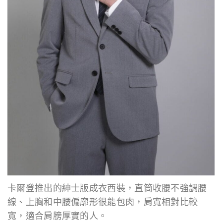
卡爾登推出的紳士版成衣西裝，直筒收腰不強調腰
線、上胸和中腰偏廓形很能包肉，肩寬相對比較
寬，適合肩膀厚實的人。