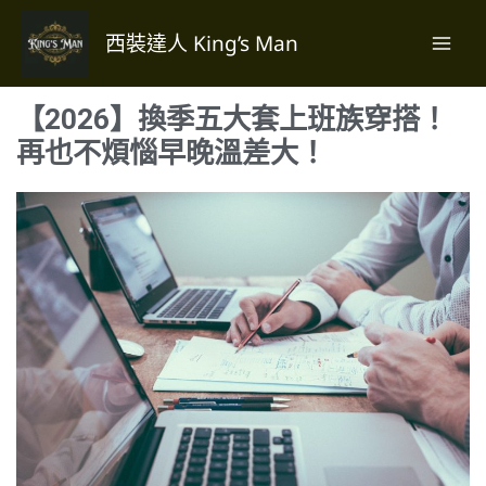
跳
至
西裝達人 King’s Man
主
要
【2026】換季五大套上班族穿搭！
內
容
再也不煩惱早晚溫差大！