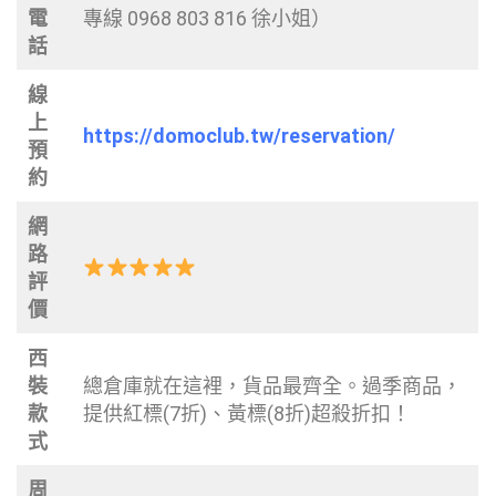
電
專線 0968 803 816 徐小姐）
話
線
上
https://domoclub.tw/reservation/
預
約
網
路
評
價
西
裝
總倉庫就在這裡，貨品最齊全。過季商品，
款
提供紅標(7折)、黃標(8折)超殺折扣！
式
周