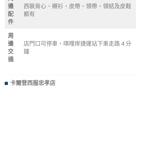
邊
西裝背心、襯衫、皮帶、領帶、領結及皮鞋
配
都有
件
周
邊
店門口可停車，唭哩岸捷運站下車走路 4 分
交
鐘
通
卡爾登西服忠孝店