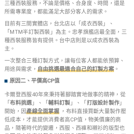
三種西裝服務，不論是價格、合身度、時間，還是
所需專業度，都能滿足大部分客人的需求。
目前有三間實體店，台北店以「成衣西裝」、
「MTM半訂製西裝」為主。忠孝旗艦店最全面，三
種西裝服務皆有提供。台中店則是以成衣西裝為
主。
一次整合三種訂製方式，讓每位客人都能依預算、
用途與需求，
自由挑選最適合自己的訂製方案
。
原因二、平價高CP值
卡爾登西服40年來秉持著腳踏實地做事的精神，從
「
布料挑選
」、「
輔料訂製
」、「
打版設計製作
」
開始，因
產線全面掌握
，布料直接買斷大量製作壓
低成本，才能提供消費者高CP值，物美價廉的商
品，隨著時代的變遷，西服、西褲和襯衫的版型也