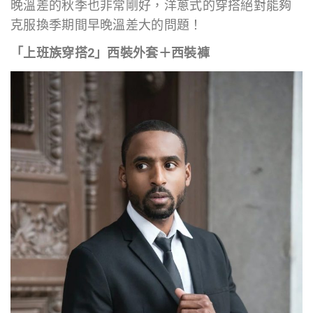
晚溫差的秋季也非常剛好，洋蔥式的穿搭絕對能夠
克服換季期間早晚溫差大的問題！
「上班族穿搭2」西裝外套＋西裝褲