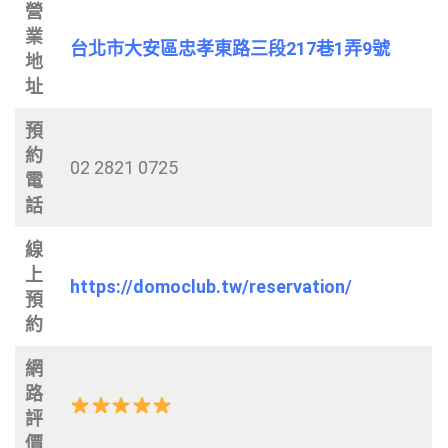
營
業
台北市大安區忠孝東路三段217巷1弄9號
地
址
預
約
02 2821 0725
電
話
線
上
https://domoclub.tw/reservation/
預
約
網
路
評
價