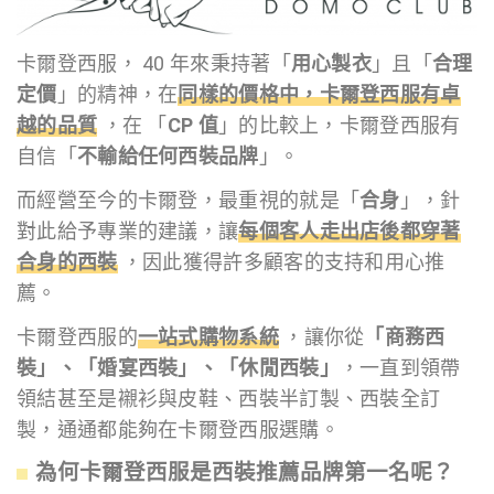
卡爾登西服， 40 年來秉持著「
用心製衣
」且「
合理
定價
」的精神，在
同樣的價格中，卡爾登西服有卓
越的品質
，在 「
CP 值
」的比較上，卡爾登西服有
自信「
不輸給任何西裝品牌
」。
而經營至今的卡爾登，最重視的就是「
合身
」，針
對此給予專業的建議，讓
每個客人走出店後都穿著
合身的西裝
，因此獲得許多顧客的支持和用心推
薦。
卡爾登西服的
一站式購物系統
，讓你從
「商務西
裝」、「婚宴西裝
」
、「休閒西裝」
，一直到領帶
領結甚至是襯衫與皮鞋、西裝半訂製、西裝全訂
製，通通都能夠在卡爾登西服選購。
為何卡爾登西服是西裝推薦品牌第一名呢？