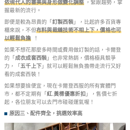
依現代人的審美與身形做變化調整
，緊跟趨勢，掌
握最新的流行。
即便是較為昂貴的「
訂製西裝
」，比起許多百貨專
櫃來說，不但
布料與裁縫技術不相上下，價格也可
以輕鬆負擔
！
如果不想花那麼多時間或費用做訂製的話，卡爾登
的「
成衣成套西裝
」也非常熱銷，價格極具競爭
力，「
五千上下
」就可以輕鬆無負擔帶走流行又好
看的成套西裝！
如果想要撿便宜，現在卡爾登西服的所有實體門
市，都不定期有「
紅.黃標優惠折扣
」，售價七折
起，各位朋友可以去門市碰碰運氣喔！
原因三、配件齊全，挑選效率高