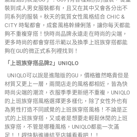
裝到成人男女服裝都有，且又在其中又會各分出不
同系列的服裝。秋天的氣質女性風格結合 CHIC &
CITY 時髦都會，成套風格幹練俐落，讓你每天都能
夠不重複穿搭！快時尚品牌永遠走在時尚的尖端，
更多時尚的都會穿搭示範以及換季上班族穿搭都能
夠在GU的微正式系列裡找到！
「上班族穿搭品牌2」UNIQLO
UNIQLO可以說是進階版的GU，價格雖然略貴但是
材質又更上一層，兩間店走的風格都相近，皆為快
時尚尖端的潮流，衣服季季更新絕不重複，UNIQLO
的上班族穿搭風格選擇更多樣化，除了女性外也有
為男性打造不同感覺的上班族穿搭風格！不論是正
式的上班族穿搭，又或者是想要走輕鬆休閒的上班
族穿搭，不管是哪種風格，UNIQLO都能一次滿
足！！趕快點進連結至店鋪看看吧！！