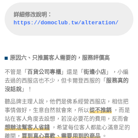
詳細修改說明：
https://domoclub.tw/alteration/
原因六、只推薦客人需要的，服務評價高
不管是「
百貨公司專櫃
」還是「
街邊小店
」，小編
去過的西服店也不少，但卡爾登西服的「
服務真的
沒話說
」！
聽品牌主理人說，他們是佛系經營西服店，相信把
事情做好，生意自然就會來，所以
從不推銷
，而是
站在客人角度去設想，若沒必要花的費用，反而會
想辦法幫客人省錢
，希望每位客人都能心滿意足的
離開，
買到真心喜歡、需要用到的商品
。