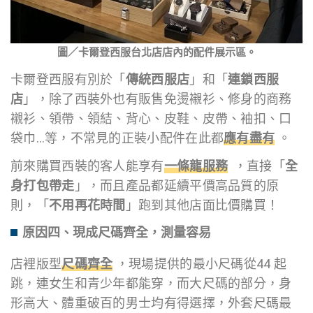
圖／卡爾登西服台北店店內的配件展示區。
卡爾登西服有別於「
傳統西服店
」和「
連鎖西服
店
」，除了西裝外也有販售免燙襯衫、修身的商務
襯衫、領帶、領結、背心、皮鞋、皮帶、袖扣、口
袋巾…等，不常見的正裝小配件在此都
應有盡有
。
前來購買西裝的客人能享有
一條龍服務
，直接「
全
身打包帶走
」，而且產品都延續平價高品質的原
則，「
不用再花時間
」跑到其他店面比價購買！
原因四、現成尺碼齊全，測量容易
店裡版型
尺碼齊全
，現場提供的最小尺碼從44 起
跳，連女生和青少年都能穿，而大尺碼的部分，身
形高大、體重破百的男士均有得選擇，外套尺碼最